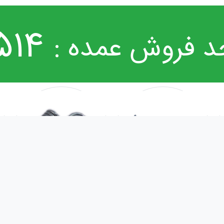
514
د فروش عمده :
فنر هندل روکار
فنر قاب زنجیر
بس