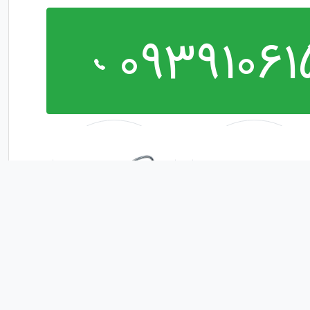
09391061
ت نگهدارنده زیر کرپی
بست نگهدارنده زیر باک