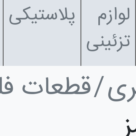
لوازم
پلاستیکی
تزئینی
ری
قطعات فل
ز