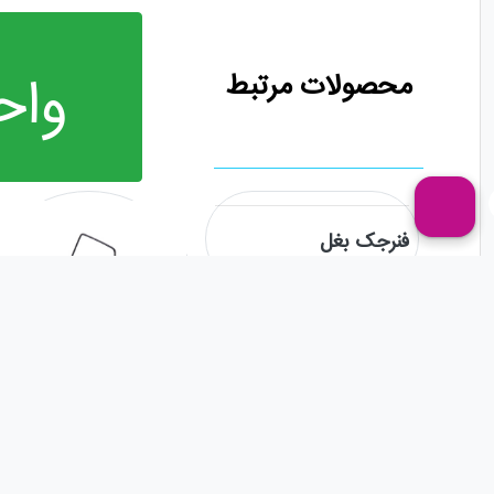
واح
محصولات مرتبط
فنرجک بغل
خار بلوری