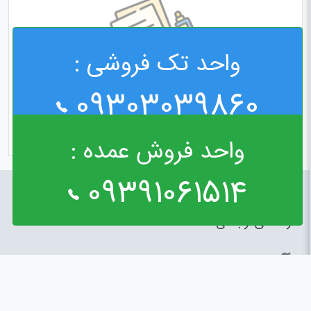
واحد تک فروشی :
09303039860
واحد فروش عمده :
09391061514
راه های ارتباطی
آدرس : خیابان مولوی