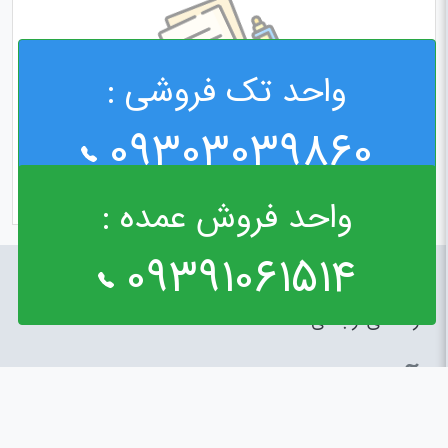
واحد تک فروشی :
09303039860
واحد فروش عمده :
09391061514
راه های ارتباطی
آدرس : خیابان مولوی