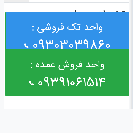
توضیحات محصول
واحد تک فروشی :
چسب سیلیکونی قرمز ۳۰ گرمی
09303039860
واحد فروش عمده :
09391061514