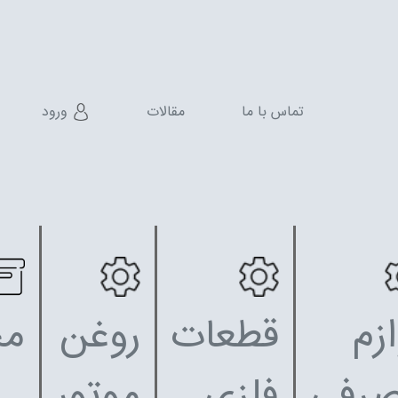
تماس با ما
مقالات
ورود
ازم
قطعات
روغن
مح
رفی
فلزی
موتور