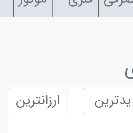
دترین
ارزانترین