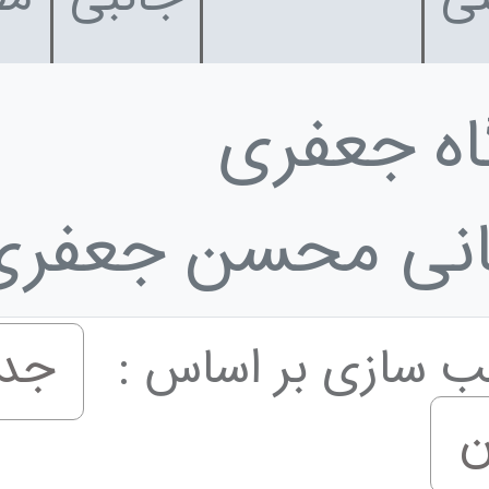
اه جعفری
گانی محسن جعفری
ب سازی بر اساس :
جدی
ن