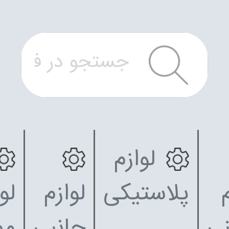
لوازم
پلاستیکی
لوازم
لو
نی
جانبی
مص