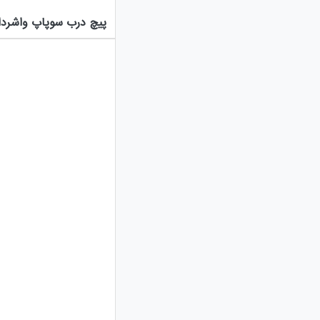
پیچ درب سوپاپ واشردار