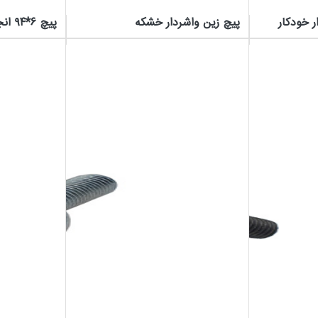
 خودکار
پیچ زین واشردار خشکه
پیچ ۶*۹۴ انجین