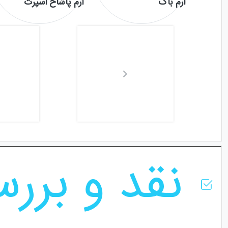
آرم باک
آرم پاشاخ اسپرت
نقد و برر