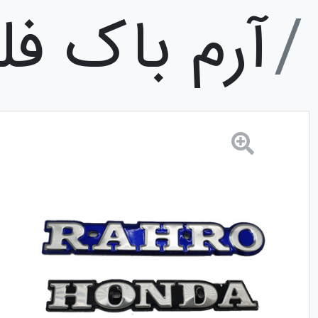
آرم باک فل