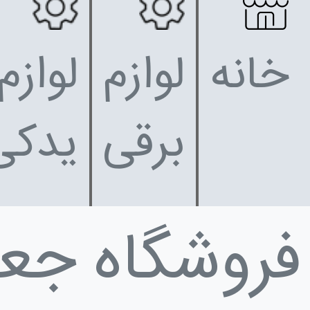
خانه
لوازم
لوازم
برقی
یدکی
فروشگاه جع