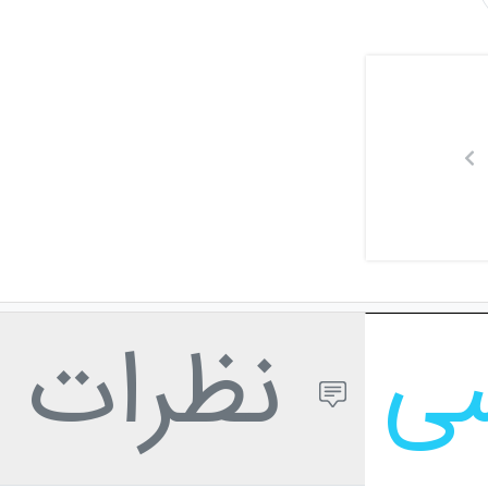
سی
نظرات ک