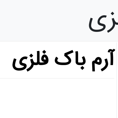
زی
آرم باک فلزی