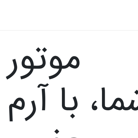
 موتور
، با آرم