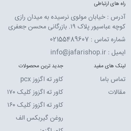
راه های ارتباطی
آدرس : خیابان مولوی نرسیده به میدان رازی
کوچه عباسپور پلاک ۱۹. بازرگانی محسن جعفری
شماره تماس : 02155489607
ایمیل : info@jafarishop.ir
لینک های مفید
جدید ترین محصولات
تماس باما
کاور ته اگزوز pcx
مقالات
کاور ته اگزوز کلیک ۱۷۰
کاور ته اگزوز کلیک ۱۶۰
روغن گیربکس الف
کاور اگزوز