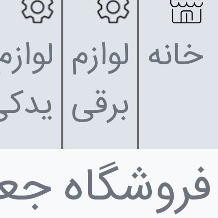
خانه
لوازم
لوازم
برقی
یدکی
فروشگاه جع