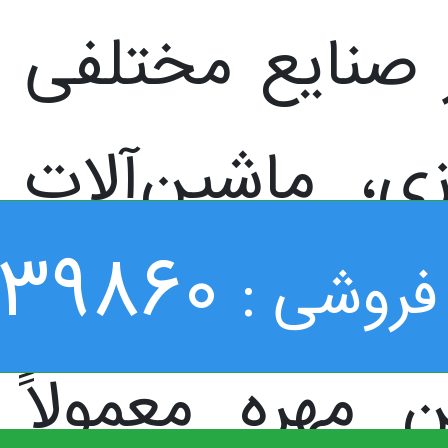
 صنایع مختلفی
ی، ماشین‌آلات
039860
یع نفت و گاز
فروشی :
ن مهره معمولاً