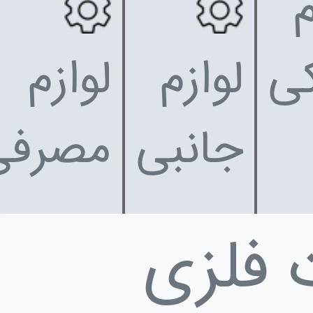
م
کی
لوازم
لوازم
جانبی
مصرفی
 فلزی