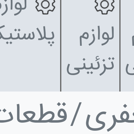
لواز
لوازم
پلاستی
تزئینی
فری
قطعات