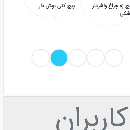
چ زه چراغ واشردار
پیچ کتی بوش دار
شکی
اربران