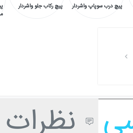
پیچ درب سوپاپ واشردار
پیچ رکاب جلو واشردار
پی
م
سی
نظرات ک