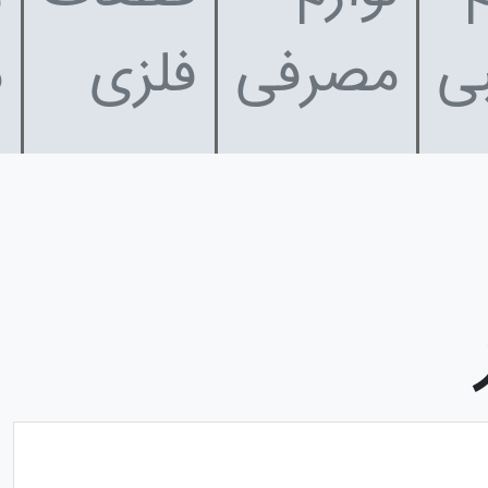
ی
مصرفی
فلزی
م