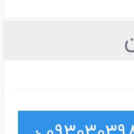
ن
09303039