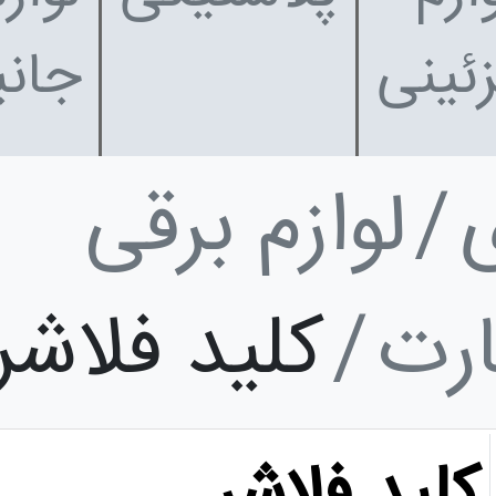
زئینی
جانب
لوازم برقی
ارت
کلید فلاشر