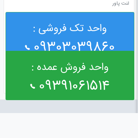
لنت پاور
واحد تک فروشی :
09303039860
واحد فروش عمده :
09391061514
راه های ارتباطی