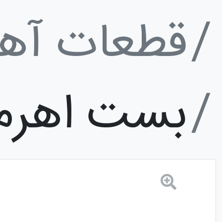
قطعات آه
بست اهرم 