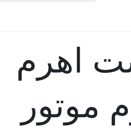
سی
نظرات ک
 اهرم