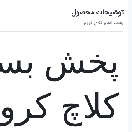
نقد و برر
توضیحات محصول
بست اهرم کلاچ کروم
پخش بست