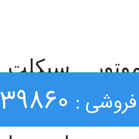
م موتور
039860
فروشی :
وتور سیکلت