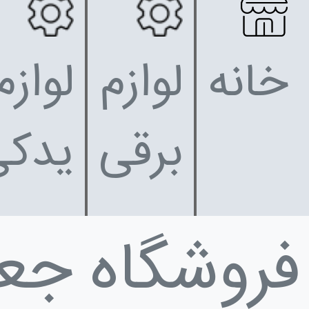
خانه
لوازم
لوازم
برقی
یدکی
فروشگاه جع