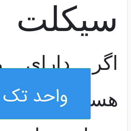
کلاچ کرو
سیکلت
واحد تک 
اگر دارای م