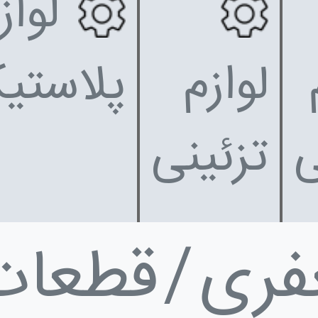
لواز
لوازم
پلاستی
تزئینی
فری
قطعات