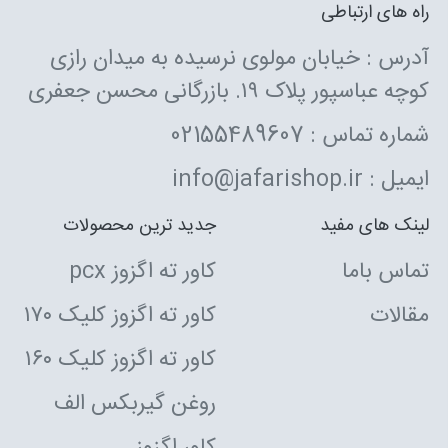
راه های ارتباطی
آدرس : خیابان مولوی نرسیده به میدان رازی
کوچه عباسپور پلاک ۱۹. بازرگانی محسن جعفری
شماره تماس : 02155489607
ایمیل : info@jafarishop.ir
لینک های مفید
جدید ترین محصولات
تماس باما
کاور ته اگزوز pcx
مقالات
کاور ته اگزوز کلیک ۱۷۰
کاور ته اگزوز کلیک ۱۶۰
روغن گیربکس الف
کاور اگزوز