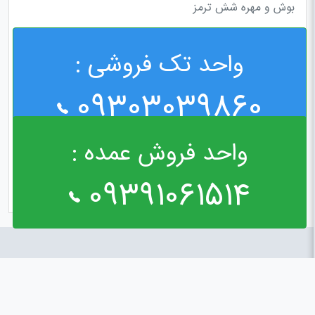
بوش و مهره شش ترمز
واحد تک فروشی :
09303039860
واحد فروش عمده :
09391061514
راه های ارتباطی