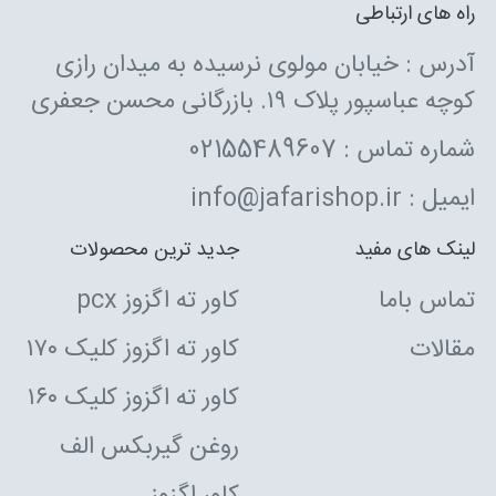
راه های ارتباطی
آدرس : خیابان مولوی نرسیده به میدان رازی
کوچه عباسپور پلاک ۱۹. بازرگانی محسن جعفری
شماره تماس : 02155489607
ایمیل : info@jafarishop.ir
لینک های مفید
جدید ترین محصولات
تماس باما
کاور ته اگزوز pcx
مقالات
کاور ته اگزوز کلیک ۱۷۰
کاور ته اگزوز کلیک ۱۶۰
روغن گیربکس الف
کاور اگزوز