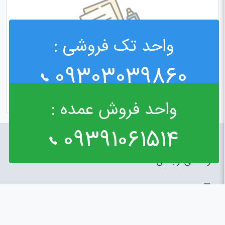
واحد تک فروشی :
09303039860
واحد فروش عمده :
09391061514
راه های ارتباطی
آدرس : خیابان مولوی