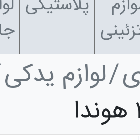
وازم
پلاستیکی
لوا
زئینی
جا
ی
لوازم یدکی