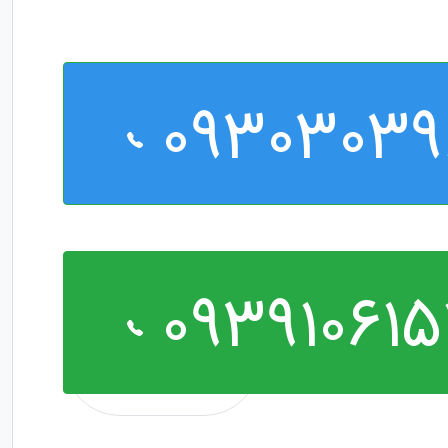
09303039
093910615