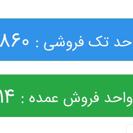
860
حد تک فروشی :
14
واحد فروش عمده :